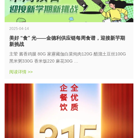
2025-04-14
美好 “食” 光——金德利供应链每周食谱，迎接新芋期
新挑战
主荤 酱香鸡腿 80G 家靂藏伽白菜炖肉120G 醋溜土豆丝100G
黑米粥330G 香米饭220 麻花30G
能量1292KCAL 蛋自质50G脂肪51G碳水化合物124G 膳食纤
阅读详情 >>
维10G 钠251MG