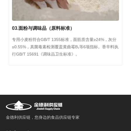
03.面粉与调味品（原料标准）
专用小麦粉符合GB/T 1355标准，面筋质含量≥24%，灰分
≤0.55%，真菌毒素检测覆盖黄曲霉B₁等6项指标。香辛料执
行GB/T 15691《调味品卫生标准》。
⾦德利供应链，您⾝边的⻝品供应链专家