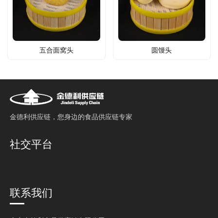
五合面窝头
圆馒头
⾦德利供应链，您⾝边的⻝品供应链专家
社交平台
联系我们